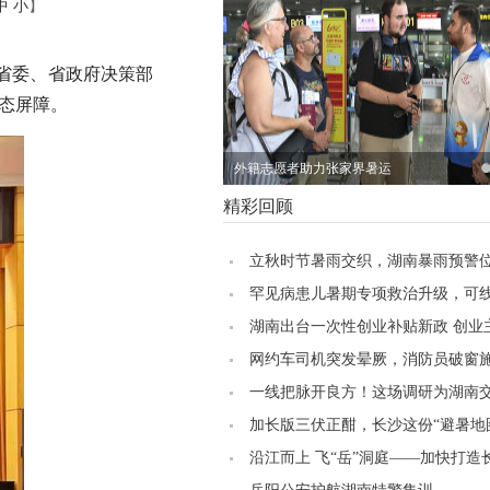
中
小
】
实省委、省政府决策部
态屏障。
【专题】树立和践行正确政绩观学习教
育
精彩回顾
立秋时节暑雨交织，湖南暴雨预警
第五
罕见病患儿暑期专项救治升级，可
优先手术
湖南出台一次性创业补贴新政 创业
可享万元扶持
网约车司机突发晕厥，消防员破窗
一线把脉开良方！这场调研为湖南
质量安全发展锚定方向
加长版三伏正酣，长沙这份“避暑地
好！记者实测九区县（市）清凉坐
沿江而上 飞“岳”洞庭——加快打造