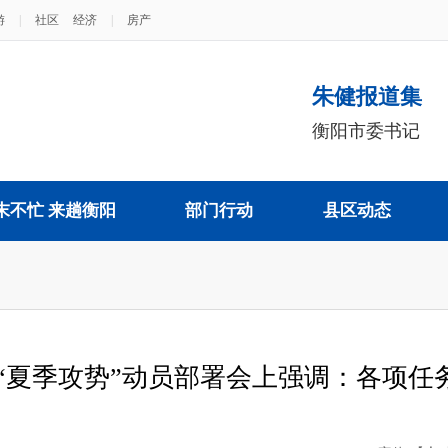
游
|
社区
经济
|
房产
朱健报道集
衡阳市委书记
末不忙 来趟衡阳
部门行动
县区动态
战“夏季攻势”动员部署会上强调：各项任