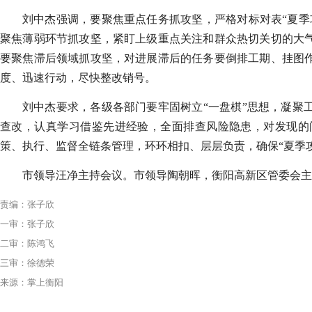
刘中杰强调，要聚焦重点任务抓攻坚，严格对标对表“夏季
聚焦薄弱环节抓攻坚，紧盯上级重点关注和群众热切关切的大
要聚焦滞后领域抓攻坚，对进展滞后的任务要倒排工期、挂图
度、迅速行动，尽快整改销号。
刘中杰要求，各级各部门要牢固树立“一盘棋”思想，凝聚
查改，认真学习借鉴先进经验，全面排查风险隐患，对发现的
策、执行、监督全链条管理，环环相扣、层层负责，确保“夏季
市领导汪净主持会议。市领导陶朝晖，衡阳高新区管委会主任
责编：张子欣
一审：张子欣
二审：陈鸿飞
三审：徐德荣
来源：掌上衡阳