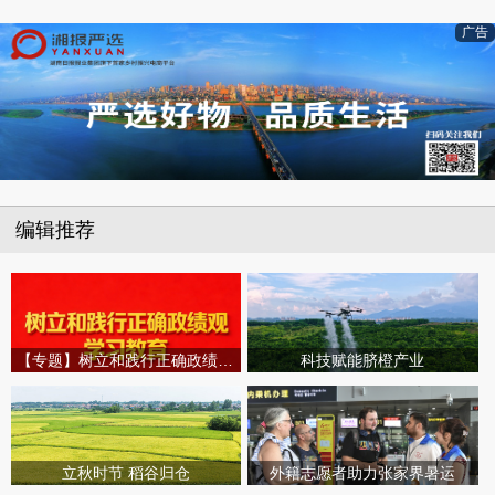
广告
编辑推荐
【专题】树立和践行正确政绩观学习教育
科技赋能脐橙产业
立秋时节 稻谷归仓
外籍志愿者助力张家界暑运