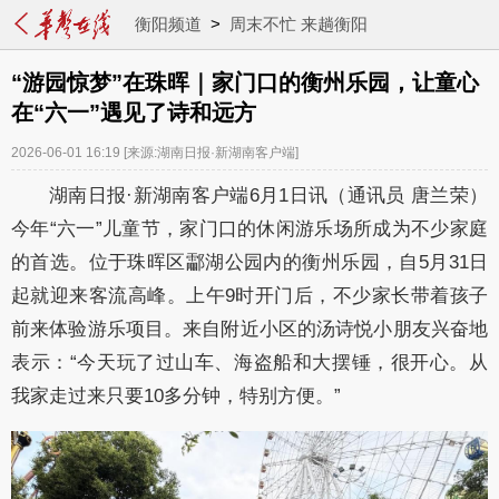
衡阳频道
>
周末不忙 来趟衡阳
“游园惊梦”在珠晖｜家门口的衡州乐园，让童心
在“六一”遇见了诗和远方
2026-06-01 16:19
[来源:湖南日报·新湖南客户端]
湖南日报·新湖南客户端6月1日讯（通讯员
唐兰荣
）
今年
“六一”儿童节，家门口的休闲游乐场所成为不少家庭
的首选。位于珠晖区酃湖公园内的衡州乐园，自5月31日
起就迎来客流高峰。上午9时开门后，不少家长带着孩子
前来体验游乐项目。来自附近小区的汤诗悦小朋友兴奋地
表示：“今天玩了过山车、海盗船和大摆锤，很开心。从
我家走过来只要10多分钟，特别方便。”