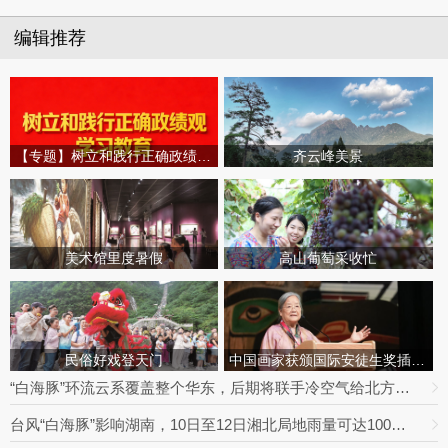
编辑推荐
【专题】树立和践行正确政绩观学习教育
齐云峰美景
美术馆里度暑假
高山葡萄采收忙
民俗好戏登天门
中国画家获颁国际安徒生奖插画家奖
“白海豚”环流云系覆盖整个华东，后期将联手冷空气给北方制造极端降雨
台风“白海豚”影响湖南，10日至12日湘北局地雨量可达100毫米