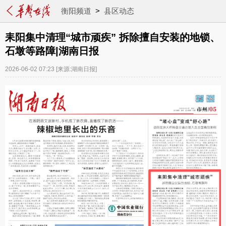
衡阳频道
>
县区动态
耒阳集中清理“城市顽疾” 拆除擅自安装的地锁、
石墩等路障|湖南日报
2026-06-02 07:23
[来源:湖南日报]