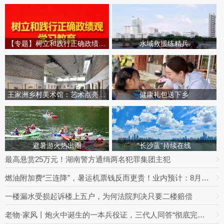
【专题】树立和践行正确政绩观学习教育
水域救援练精兵
王家洲乡村美术馆：艺术点亮田园乡村
健康礼包送下乡
避暑游火热出圈
“长沙蓝”持续在线
最高悬赏25万元！湖南警方通缉两名犯罪集团主犯
燃油附加费“三连降”，暑运机票钱反而更贵！业内预计：8月下旬将迎回落拐点
一楼漏水受损起诉楼上五户，为何法院判决只要二楼赔偿
老物·家风丨炮火中诞生的一本兵役证，三代人同答“彻底完成任务”