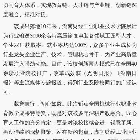
协同育人体系，实现教育链、人才链与产业链、创新链深
度融合、精准对接。
该成果落地
10
年来，
湖南财经工业职业技术学院累计
为行业输送
3000
余名特高压输变电装备领域工匠型人才，
学生双证获取率、就业率均达
100%
，众多毕业生成长为
行业龙头企业生产、技术、管理核心骨干，为产业高质量
发展注入强劲动能。目前，该校创新育人模式已在全国
40
余所职业院校推广，改革成效获《光明日报》《湖南日
报》等主流媒体专题报道，得到行业及院校同行
的
广泛认
可。
载誉前行，初心如磐。此次斩获全国机械行业职
业
教
育
教学成果特等奖，既是对该校多年深耕产教融合、匠心
育人工作的充分肯定，更是对该校接续奋进、锐意革新、
再创佳绩的深切鞭策。站在新的起点，
湖南财经工业职业