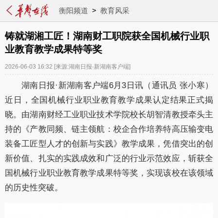
衡阳频道
>
教育风采
铸就湖湘工匠！湖南财工职院获全国机械行业职
业教育教学成果特等奖
2026-06-03 16:32
[来源:湖南日报·新湖南客户端]
湖南日报
·新湖南客户端
6
月
3
日讯（通讯员
张小寒）
近日，全国机械行业职业教育教学成果认定结果正式揭
晓。由湖南财经工业职业技术学院校长胡智清教授牵头主
持的《产教同频、链主领航
：
校企合作培养特高压输变电
装备工匠型人才的创新与实践》
教学成果
，凭借
突出
的创
新
价值
、扎实的实践成效
和
广泛的行业示范效应，斩获全
国机械行业职业教育教学成果特等奖，实现
该
校在
该领域
的历史性突破。