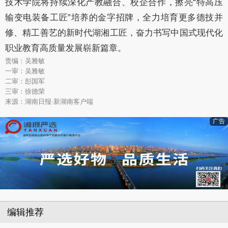
技术学院将持续深化产教融合、校企合作，擦亮
“特高压
输变电装备工匠”培养
的
金字招牌，全力培育更多德技并
修、精工善艺的新时代湖湘工匠，奋力书写中国式现代化
职业教育高质量发展崭新篇章。
责编：吴雅敏
一审：吴雅敏
二审：彭国军
三审：徐德荣
来源：湖南日报·新湖南客户端
广告
编辑推荐