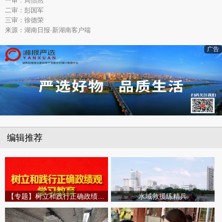
一审：周怡然
二审：彭国军
三审：徐德荣
来源：湖南日报·新湖南客户端
广告
编辑推荐
【专题】树立和践行正确政绩观学习教育
水域救援练精兵