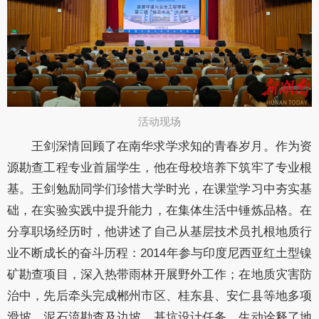
活动现场​
王剑深情回顾了在南华求学求知的青春岁月。作为资
源勘查工程专业首届学生，他在母校培养下筑牢了专业根
基。
王剑
勉励同学们珍惜大学时光，在课堂学习中夯实基
础，在实验实践中提升能力，在集体生活中锤炼品格。在
分享职场经历时，他讲述了自己从基层技术员扎根地质行
业不断成长的奋斗历程：
2014年参与印度尼西亚红土型镍
矿勘查项目，深入热带雨林开展野外工作；在地质灾害防
治中，先后牵头完成郴州市区、桂东县、安仁县等地多项
滑坡、泥石流勘查及边坡、基坑设计任务，生动诠释了地