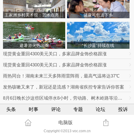
王家洲乡村美术馆：艺术点亮田园乡村
健康礼包送下乡
避暑游火热出圈
“长沙蓝”持续在线
现货黄金重回4300美元关口，多家品牌金饰价格跟涨
现货黄金重回4300美元关口，多家品牌金饰价格跟涨
雨热同台！湖南未来三天多阵雨雷阵雨，最高气温将达37℃
发热咳嗽又来了，新冠还是流感？湖南省疾控专家告诉你答案
8月6日晚长沙这些区域停水8小时，劳动路、树木岭路等沿线住户做好储水
头条
时事
评论
专题
论坛
投诉
电脑版
Copyright ©2013 voc.com.cn